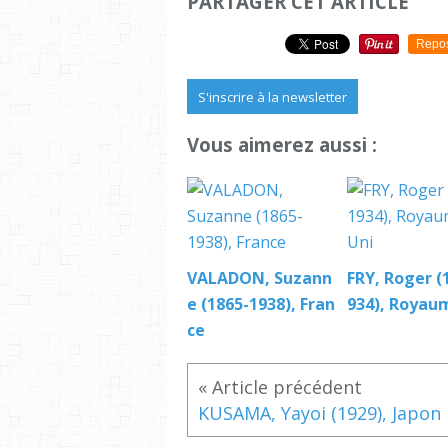
PARTAGER CET ARTICLE
Repo
S'inscrire à la newsletter
Vous aimerez aussi :
VALADON, Suzann
FRY, Roger (
e (1865-1938), Fran
934), Royau
ce
KUSAMA, Yayoi (1929), Japon