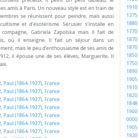
onseils précieux. Il peint un petit tableau, le
1910
 ses amis à Paris. Un nouveau style est en train de
1375
membres se réunissent pour peindre, mais aussi
1880
cultisme et d'ésotérisme. Sérusier s’installe en
1770
 compagne, Gabriela Zapolska mais il fait de
1870
s, où il enseigne. Il fait un séjour dans un
1870
ment, mais le peu d’enthousiasme de ses amis de
1850
1912, il épouse une de ses élèves, Marguerite. Il
1750
aix.
1890
1905
1910
1820
1848
1900
0000
1905
1920