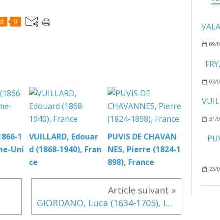
st
0
VALA
09/0
FRY
03/0
VUIL
31/0
1866-1
VUILLARD, Edouar
PUVIS DE CHAVAN
PUV
me-Uni
d (1868-1940), Fran
NES, Pierre (1824-1
ce
898), France
23/0
GIORDANO, Luca (1634-1705), Italie