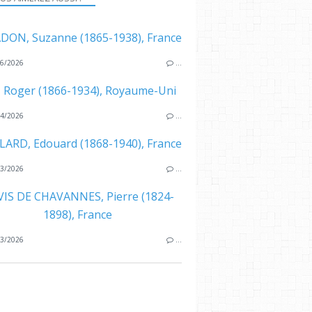
DON, Suzanne (1865-1938), France
6/2026
…
, Roger (1866-1934), Royaume-Uni
4/2026
…
LARD, Edouard (1868-1940), France
3/2026
…
IS DE CHAVANNES, Pierre (1824-
1898), France
3/2026
…