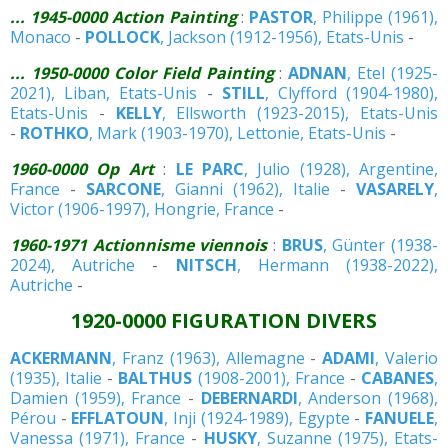
... 1945-0000 Action Painting
:
PASTOR
, Philippe (1961),
Monaco
-
POLLOCK
, Jackson (1912-1956), Etats-Unis
-
... 1950-0000 Color Field Painting
:
ADNAN
, Etel (1925-
2021), Liban, Etats-Unis
-
STILL
, Clyfford (1904-1980),
Etats-Unis
-
KELLY
, Ellsworth (1923-2015), Etats-Unis
-
ROTHKO
, Mark (1903-1970), Lettonie, Etats-Unis
-
1960-0000 Op Art
:
LE PARC
, Julio (1928), Argentine,
France
-
SARCONE
, Gianni (1962), Italie
-
VASARELY
,
Victor (1906-1997), Hongrie, France
-
1960-1971 Actionnisme viennois
:
BRUS
, Günter (1938-
2024), Autriche
-
NITSCH
, Hermann (1938-2022),
Autriche
-
1920-0000 FIGURATION DIVERS
ACKERMANN
, Franz (1963), Allemagne
-
ADAMI
, Valerio
(1935), Italie
-
BALTHUS
(1908-2001), France
-
CABANES
,
Damien (1959), France
-
DEBERNARDI
, Anderson (1968),
Pérou
-
EFFLATOUN
, Inji (1924-1989), Egypte
-
FANUELE
,
Vanessa (1971), France
-
HUSKY
, Suzanne (1975), Etats-