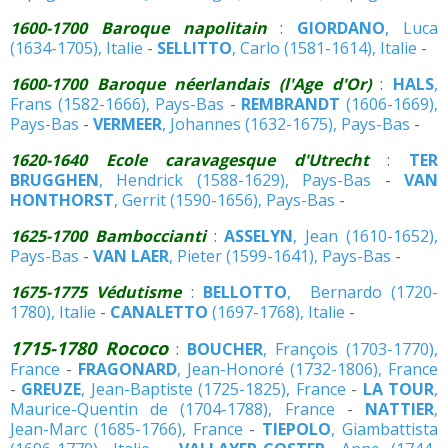
1600-1700 Baroque napolitain
:
GIORDANO
, Luca
(1634-1705), Italie
-
SELLITTO
, Carlo (1581-1614), Italie
-
1600-1700 Baroque néerlandais (l'Age d'Or)
:
HALS
,
Frans (1582-1666), Pays-Bas
-
REMBRANDT
(1606-1669),
Pays-Bas
-
VERMEER
, Johannes (1632-1675), Pays-Bas
-
1620-1640 Ecole caravagesque d'Utrecht
:
TER
BRUGGHEN
, Hendrick (1588-1629), Pays-Bas
-
VAN
HONTHORST
, Gerrit (1590-1656), Pays-Bas
-
1625-1700 Bamboccianti
:
ASSELYN
, Jean (1610-1652),
Pays-Bas
-
VAN LAER
, Pieter (1599-1641), Pays-Bas
-
1675-1775 Védutisme
:
BELLOTTO
, Bernardo (1720-
1780), Italie
-
CANALETTO
(1697-1768), Italie
-
1715-1780 Rococo
:
BOUCHER
, François (1703-1770),
France
-
FRAGONARD
, Jean-Honoré (1732-1806), France
-
GREUZE
, Jean-Baptiste (1725-1825), France
-
LA TOUR
,
Maurice-Quentin de (1704-1788), France
-
NATTIER
,
Jean-Marc (1685-1766), France
-
TIEPOLO
, Giambattista