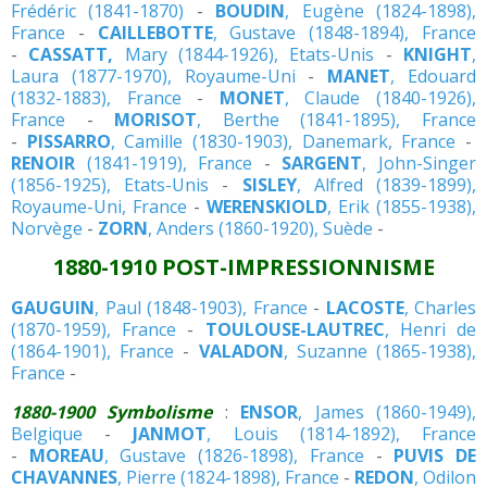
Frédéric (1841-1870)
-
BOUDIN
, Eugène (1824-1898),
France
-
CAILLEBOTTE
, Gustave (1848-1894), France
-
CASSATT,
Mary (1844-1926), Etats-Unis
-
KNIGHT
,
Laura (1877-1970), Royaume-Uni
-
MANET
, Edouard
(1832-1883), France
-
MONET
, Claude (1840-1926),
France
-
MORISOT
, Berthe (1841-1895), France
-
PISSARRO
, Camille (1830-1903), Danemark, France
-
RENOIR
(1841-1919), France
-
SARGENT
, John-Singer
(1856-1925), Etats-Unis
-
SISLEY
, Alfred (1839-1899),
Royaume-Uni, France
-
WERENSKIOLD
, Erik (1855-1938),
Norvège
-
ZORN
, Anders (1860-1920), Suède
-
1880-1910 POST-IMPRESSIONNISME
GAUGUIN
, Paul (1848-1903), France
-
LACOSTE
, Charles
(1870-1959), France
-
TOULOUSE-LAUTREC
, Henri de
(1864-1901), France
-
VALADON
, Suzanne (1865-1938),
France
-
1880-1900 Symbolisme
:
ENSOR
, James (1860-1949),
Belgique
-
JANMOT
, Louis (1814-1892), France
-
MOREAU
, Gustave (1826-1898), France
-
PUVIS DE
CHAVANNES
, Pierre (1824-1898), France
-
REDON
, Odilon