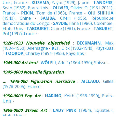
Unis, France
-
KUSAMA
, Yayoi (1929), Japon
-
LANDERS
,
Sean (1962), Etats-Unis
-
OLIVIER
, Olivier O. (1931-2011),
France
-
PEKIN
, Tom de (1963), France
-
QIU SHIHUA
(1940), Chine
-
SAMBA
, Chéri (1956), République
démocratique du Congo
-
SAVDIE
, Ilana (1986), Colombie,
Etats-Unis
-
TABOURET
, Claire (1981), France
-
TABURET
,
Pol (1997), France
-
1920-1933 Nouvelle objectivité
:
BECKMANN
, Max
(1884-1950), Allemagne
-
KET
, Dick (1902-1940), Pays-Bas
-
TOOROP
, Charley (1891-1955), Pays-Bas
-
1945-000 Art brut
:
WÖLFLI
, Adolf (1864-1930), Suisse
-
1945-0000 Nouvelle figuration
... 1945-000 Figuration narrative
:
AILLAUD
, Gilles
(1928-2005), France
-
1950-0000 Pop Art
:
HARING
, Keith (1958-1990), Etats-
Unis
-
1965-0000 Street Art
:
LADY PINK
(1964), Equateur,
Etats-Unis
-