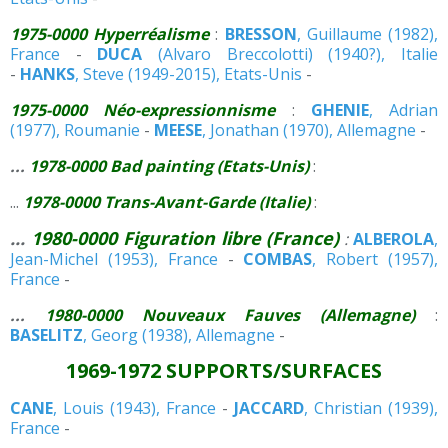
1975-0000 Hyperréalisme
:
BRESSON
, Guillaume (1982),
France
-
DUCA
(Alvaro Breccolotti) (1940?), Italie
-
HANKS
, Steve (1949-2015), Etats-Unis
-
1975-0000 Néo-expressionnisme
:
GHENIE
, Adrian
(1977), Roumanie
-
MEESE
, Jonathan (1970), Allemagne
-
...
1978-0000 Bad painting (Etats-Unis)
:
...
1978-0000 Trans-Avant-Garde (Italie)
:
...
1980-0000 Figuration libre (France)
:
ALBEROLA
,
Jean-Michel (1953), France
-
COMBAS
, Robert (1957),
France
-
...
1980-0000 Nouveaux Fauves (Allemagne)
:
BASELITZ
, Georg (1938), Allemagne
-
1969-1972 SUPPORTS/SURFACES
CANE
, Louis (1943), France
-
JACCARD
, Christian (1939),
France
-