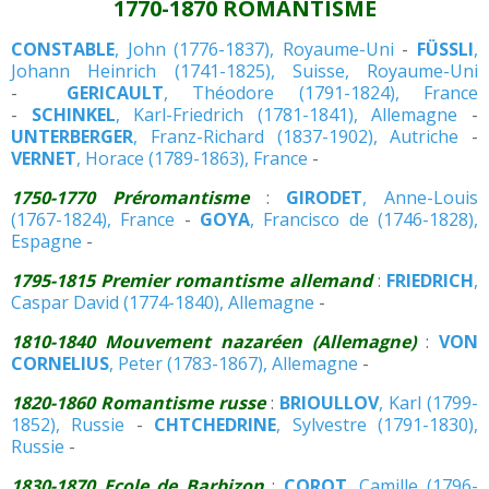
1770-1870 ROMANTISME
CONSTABLE
, John (1776-1837), Royaume-Uni
-
FÜSSLI
,
Johann Heinrich (1741-1825), Suisse, Royaume-Uni
-
GERICAULT
, Théodore (1791-1824), France
-
SCHINKEL
, Karl-Friedrich (1781-1841), Allemagne
-
UNTERBERGER
, Franz-Richard (1837-1902), Autriche
-
VERNET
, Horace (1789-1863), France
-
1750-1770 Préromantisme
:
GIRODET
, Anne-Louis
(1767-1824), France
-
GOYA
, Francisco de (1746-1828),
Espagne
-
1795-1815 Premier romantisme allemand
:
FRIEDRICH
,
Caspar David (1774-1840), Allemagne
-
1810-1840 Mouvement nazaréen (Allemagne)
:
VON
CORNELIUS
, Peter (1783-1867), Allemagne
-
1820-1860 Romantisme russe
:
BRIOULLOV
, Karl (1799-
1852), Russie
-
CHTCHEDRINE
, Sylvestre (1791-1830),
Russie
-
1830-1870 Ecole de Barbizon
:
COROT
, Camille (1796-