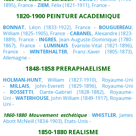
1895), France
-
ZIEM
, Félix (1821-1911), France
-
1820-1900 PEINTURE ACADEMIQUE
BONNAT
, Léon (1833-1922), France
-
BOUGUEREAU
,
William (1825-1905), France
-
CABANEL
, Alexandre (1823-
1889), France
-
INGRES
, Jean-Auguste-Dominique (1780-
1867), France
-
LUMINAIS
Evariste-Vital (1821-1896),
France
-
WINTERHALTER
, Franz-Xaver (1805-1873),
Allemagne
-
1848-1858 PRERAPHAELISME
HOLMAN-HUNT
, William (1827-1910), Royaume-Uni
-
MILLAIS
, John-Everett (1829-1896), Royaume-Uni
-
ROSSETTI
, Dante-Gabriel (1828-1882), Royaume-
Uni
-
WATERHOUSE
, John William (1849-1917), Royaume-
Uni
-
1860-1880 Mouvement esthétique
:
WHISTLER
, James
Abott McNeill (1834-1903), Etats-Unis
-
1850-1880 REALISME