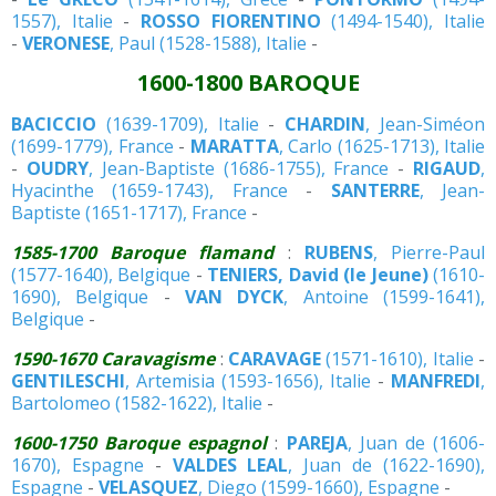
1557), Italie
-
ROSSO FIORENTINO
(1494-1540), Italie
-
VERONESE
, Paul (1528-1588), Italie
-
1600-1800 BAROQUE
BACICCIO
(1639-1709), Italie
-
CHARDIN
, Jean-Siméon
(1699-1779), France
-
MARATTA
, Carlo (1625-1713), Italie
-
OUDRY
, Jean-Baptiste (1686-1755), France
-
RIGAUD
,
Hyacinthe (1659-1743), France
-
SANTERRE
, Jean-
Baptiste (1651-1717), France
-
1585-1700 Baroque flamand
:
RUBENS
, Pierre-Paul
(1577-1640), Belgique
-
TENIERS, David (le Jeune)
(1610-
1690), Belgique
-
VAN DYCK
, Antoine (1599-1641),
Belgique
-
1590-1670 Caravagisme
:
CARAVAGE
(1571-1610), Italie
-
GENTILESCHI
, Artemisia (1593-1656), Italie
-
MANFREDI
,
Bartolomeo (1582-1622), Italie
-
1600-1750 Baroque espagnol
:
PAREJA
, Juan de (1606-
1670), Espagne
-
VALDES LEAL
, Juan de (1622-1690),
Espagne
-
VELASQUEZ
, Diego (1599-1660), Espagne
-