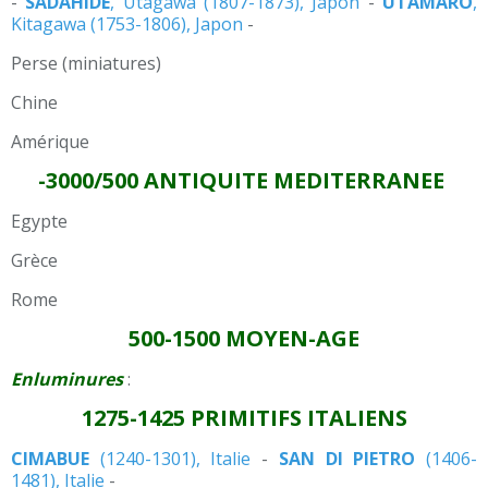
-
SADAHIDE
, Utagawa (1807-1873), Japon
-
UTAMARO
,
Kitagawa (1753-1806), Japon
-
Perse (miniatures)
Chine
Amérique
-3000/500 ANTIQUITE MEDITERRANEE
Egypte
Grèce
Rome
500-1500 MOYEN-AGE
Enluminures
:
1275-1425 PRIMITIFS ITALIENS
CIMABUE
(1240-1301), Italie
-
SAN DI PIETRO
(1406-
1481), Italie
-