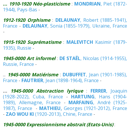
... 1910-1920 Néo-plasticisme
:
MONDRIAN
, Piet (1872-
1944), Pays-Bas
-
1912-1920 Orphisme
:
DELAUNAY
, Robert (1885-1941),
France
-
DELAUNAY
, Sonia (1855-1979), Ukraine, France
-
1915-1920 Suprématisme
:
MALEVITCH
Kasimir (1879-
1935), Russie
-
1945-0000 Art informel
:
DE STAËL
, Nicolas (1914-1955),
Russie, France
-
...
1945-0000 Matiérisme
:
DUBUFFET
, Jean (1901-1985),
France
-
FAUTRIER
, Jean (1898-1964), France
-
...
1945-0000 Abstraction lyrique
:
FERRER
, Joaquin
(1928-2022), Cuba, France
-
HARTUNG
, Hans (1904-
1989), Allemagne, France
-
MARFAING
, André (1925-
1987), France
-
MATHIEU,
Georges (1921-2012), France
-
ZAO WOU KI
(1920-2013), Chine, France
-
1945-0000 Expressionnisme abstrait (Etats-Unis)
: