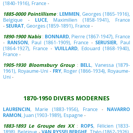
(1840-1916), France
-
1885-0000 Pointillisme
:
LEMMEN
, Georges (1865-1916),
Belgique
-
LUCE
, Maximilien (1858-1941), France
-
SEURAT
, Georges (1859-1891), France
-
1890-1900 Nabis
:
BONNARD
, Pierre (1867-1947), France
-
RANSON
, Paul (1861-1909), France
-
SERUSIER
, Paul
(1864-1927), France
-
VUILLARD
, Edouard (1868-1940),
France
-
1905-1930 Bloomsbury Group
:
BELL
, Vanessa (1879-
1961), Royaume-Uni
-
FRY
, Roger (1866-1934), Royaume-
Uni
-
1870-1950 DIVERS MODERNES
LAURENCIN
, Marie (1883-1956), France
-
NAVARRO
RAMON
, Juan (1903-1989), Espagne
-
1883-1893 Le Groupe des XX
:
ROPS
, Félicien (1833-
1898), Belgique
-
VAN RYSSELBERGHE
, Théo (1862-1926),