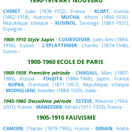
1890-1914 ART NOUVEAU
CHERET
, Jules (1836-1932), France
-
KLIMT
, Gustav
(1862-1918), Autriche
-
MUCHA
, Alfons (1860-1930),
République tchèque
-
RUSINOL
, Santiago (1861-1931),
Espagne
-
1905-1910 Style Sapin
:
COURVOISIER
, Jules-Ami (1884-
1936), Suisse
-
L'EPLATTENIER
, Charles (1874-1946),
Suisse
-
1900-1960 ECOLE DE PARIS
1900-1939 Première période
:
CHAGALL
, Marc (1887-
1985), Russie
-
FOUJITA
(1886-1968), Japon, France
-
KUPKA
, Frantisek (1871-1957), République tchèque
-
MODIGLIANI
, Amedeo (1884-1920), Italie
-
1945-1960 Deuxième période
:
ESTEVE
, Maurice (1904-
2001), France
-
MANESSIER
, Alfred (1911-1933), France
-
1905-1910 FAUVISME
CAMOIN
, Charles (1879-1965), France
-
DERAIN
, André