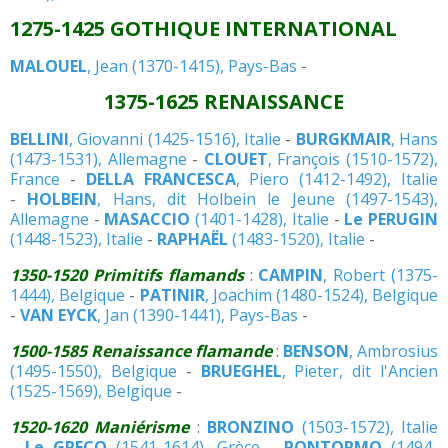
1275-1425 GOTHIQUE INTERNATIONAL
MALOUEL
, Jean (1370-1415), Pays-Bas
-
1375-1625 RENAISSANCE
BELLINI
, Giovanni (1425-1516), Italie
-
BURGKMAIR
, Hans
(1473-1531), Allemagne
-
CLOUET
, François (1510-1572),
France
-
DELLA FRANCESCA
, Piero (1412-1492), Italie
-
HOLBEIN
, Hans, dit Holbein le Jeune (1497-1543),
Allemagne
-
MASACCIO
(1401-1428), Italie
-
Le PERUGIN
(1448-1523), Italie
-
RAPHAËL
(1483-1520), Italie
-
1350-1520 Primitifs flamands
:
CAMPIN
, Robert (1375-
1444), Belgique
-
PATINIR
, Joachim (1480-1524), Belgique
-
VAN EYCK
, Jan (1390-1441), Pays-Bas
-
1500-1585 Renaissance flamande
:
BENSON
, Ambrosius
(1495-1550), Belgique
-
BRUEGHEL
, Pieter, dit l'Ancien
(1525-1569), Belgique
-
1520-1620 Maniérisme
:
BRONZINO
(1503-1572), Italie
-
Le GRECO
(1541-1614), Grèce
-
PONTORMO
(1494-