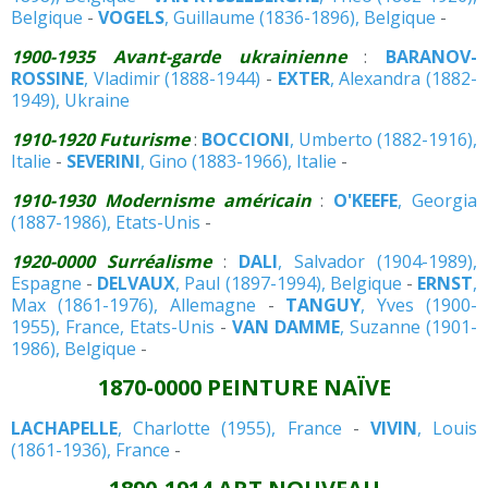
Belgique
-
VOGELS
, Guillaume (1836-1896), Belgique
-
1900-1935 Avant-garde ukrainienne
:
BARANOV-
ROSSINE
, Vladimir (1888-1944)
-
EXTER
, Alexandra (1882-
1949), Ukraine
1910-1920 Futurisme
:
BOCCIONI
, Umberto (1882-1916),
Italie
-
SEVERINI
, Gino (1883-1966), Italie
-
1910-1930 Modernisme américain
:
O'KEEFE
, Georgia
(1887-1986), Etats-Unis
-
1920-0000 Surréalisme
:
DALI
, Salvador (1904-1989),
Espagne
-
DELVAUX
, Paul (1897-1994), Belgique
-
ERNST
,
Max (1861-1976), Allemagne
-
TANGUY
, Yves (1900-
1955), France, Etats-Unis
-
VAN DAMME
, Suzanne (1901-
1986), Belgique
-
1870-0000 PEINTURE NAÏVE
LACHAPELLE
, Charlotte (1955), France
-
VIVIN
, Louis
(1861-1936), France
-