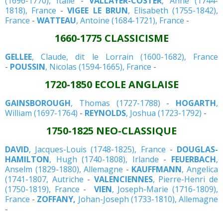
(1696-1770), Italie
-
VALLAYER-COSTER
, Anne (1744-
1818), France
-
VIGEE LE BRUN
, Elisabeth (1755-1842),
France
-
WATTEAU
, Antoine (1684-1721), France
-
1660-1775 CLASSICISME
GELLEE
, Claude, dit le Lorrain (1600-1682), France
-
POUSSIN
, Nicolas (1594-1665), France
-
1720-1850 ECOLE ANGLAISE
GAINSBOROUGH
, Thomas (1727-1788)
-
HOGARTH
,
William (1697-1764)
-
REYNOLDS
, Joshua (1723-1792)
-
1750-1825 NEO-CLASSIQUE
DAVID
, Jacques-Louis (1748-1825), France
-
DOUGLAS-
HAMILTON
, Hugh (1740-1808), Irlande
-
FEUERBACH
,
Anselm (1829-1880), Allemagne
-
KAUFFMANN
, Angelica
(1741-1807, Autriche
-
VALENCIENNES
, Pierre-Henri de
(1750-1819), France
-
VIEN
, Joseph-Marie (1716-1809),
France
-
ZOFFANY,
Johan-Joseph (1733-1810), Allemagne
-