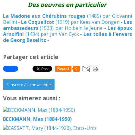
Des oeuvres en particulier
La Madone aux Chérubins rouges
(1485) par Giovanni
Bellini
-
Le Coquelicot
(1919) par Kees van Dongen
-
Les
ambassadeurs
(1533) par Holbein le Jeune
-
Les époux
Arnolfini
(1434) par Jan Van Eyck
-
Les toiles à l'envers
de Georg Baselitz
-
Partager cet article
Repost
0
S'inscrire à la newsletter
Vous aimerez aussi :
BECKMANN, Max (1884-1950)