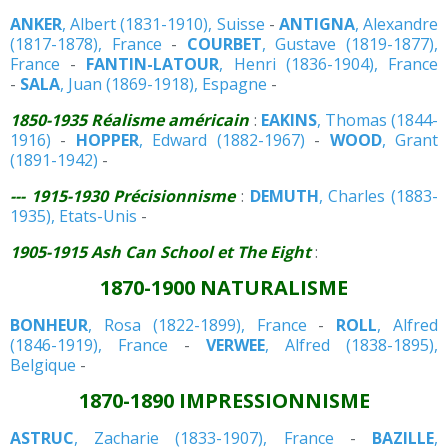
ANKER
, Albert (1831-1910), Suisse
-
ANTIGNA
, Alexandre
(1817-1878), France
-
COURBET
, Gustave (1819-1877),
France
-
FANTIN-LATOUR
, Henri (1836-1904), France
-
SALA
, Juan (1869-1918), Espagne
-
1850-1935 Réalisme américain
:
EAKINS
, Thomas (1844-
1916)
-
HOPPER
, Edward (1882-1967)
-
WOOD
, Grant
(1891-1942)
-
---
1915-1930 Précisionnisme
:
DEMUTH
, Charles (1883-
1935), Etats-Unis
-
1905-1915 Ash Can School et The Eight
:
1870-1900 NATURALISME
BONHEUR
, Rosa (1822-1899), France
-
ROLL
, Alfred
(1846-1919), France
-
VERWEE
, Alfred (1838-1895),
Belgique
-
1870-1890 IMPRESSIONNISME
ASTRUC
, Zacharie (1833-1907), France
-
BAZILLE
,