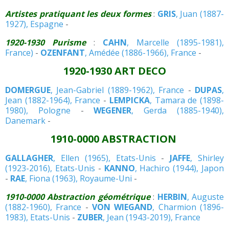
Artistes pratiquant les deux formes
:
GRIS
, Juan (1887-
1927), Espagne
-
1920-1930 Purisme
:
CAHN
, Marcelle (1895-1981),
France)
-
OZENFANT
, Amédée (1886-1966), France
-
1920-1930 ART DECO
DOMERGUE
, Jean-Gabriel (1889-1962), France
-
DUPAS
,
Jean (1882-1964), France
-
LEMPICKA
, Tamara de (1898-
1980), Pologne
-
WEGENER
, Gerda (1885-1940),
Danemark
-
1910-0000 ABSTRACTION
GALLAGHER
, Ellen (1965), Etats-Unis
-
JAFFE
, Shirley
(1923-2016), Etats-Unis
-
KANNO
, Hachiro (1944), Japon
-
RAE
, Fiona (1963), Royaume-Uni
-
1910-0000 Abstraction géométrique
:
HERBIN
, Auguste
(1882-1960), France
-
VON WIEGAND
, Charmion (1896-
1983), Etats-Unis
-
ZUBER
, Jean (1943-2019), France