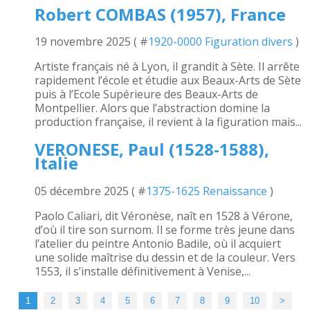
Robert COMBAS (1957), France
19 novembre 2025 ( #
1920-0000 Figuration divers
)
Artiste français né à Lyon, il grandit à Sète. Il arrête
rapidement l’école et étudie aux Beaux-Arts de Sète
puis à l’Ecole Supérieure des Beaux-Arts de
Montpellier. Alors que l’abstraction domine la
production française, il revient à la figuration mais...
VERONESE, Paul (1528-1588),
Italie
05 décembre 2025 ( #
1375-1625 Renaissance
)
Paolo Caliari, dit Véronèse, naît en 1528 à Vérone,
d’où il tire son surnom. Il se forme très jeune dans
l’atelier du peintre Antonio Badile, où il acquiert
une solide maîtrise du dessin et de la couleur. Vers
1553, il s’installe définitivement à Venise,...
1
2
3
4
5
6
7
8
9
10
>